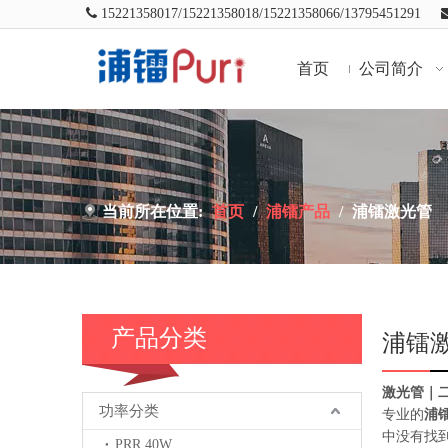

15221358017/
15221358018/
15221358066/13795451291
首页
公司简介
当前所在位置:
首页
/
浦镭产品
/
浦镭激光管
产品分类
浦镭
激光管｜二
功率分类
专业的
浦
中没有找
PRR 40W