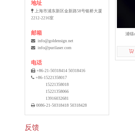
地址

上海市浦东新区金新路58号银桥大厦
2212-2216室
邮箱
浦镭

info@goldensign.net

info@purilaser.com
电话

+86-21-50318414 50318416

+86-15221358017
15221358018
15221358066
13916032681

0086-21-50318418 50318428
反馈