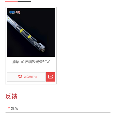
浦镭co2玻璃激光管50W
加入询价篮
反馈
姓名
*