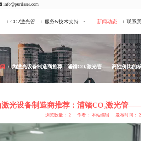

info@purilaser.com
CO2激光管
服务&技术支持
新闻动态
联系
新闻
/
为激光设备制造商推荐：浦镭CO₂激光管——高性价比的
为激光设备制造商推荐：浦镭CO₂激光管—
浏览数量：
2
作者： 本站编辑 发布时间： 202
"weibo","qzone","douban","email"]