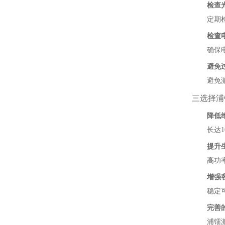
检查
定期
检查
确保
避免
避免
三选择浦
降低
长达
提升
高功
增强
稳定
完善
浦镭