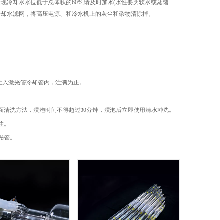
冷却水水位低于总体积的60%,请及时加水(水性要为软水或蒸馏
冷却水滤网，将高压电源、和冷水机上的灰尘和杂物清除掉。
）注入激光管冷却管内，注满为止。
面清洗方法，浸泡时间不得超过30分钟，浸泡后立即使用清水冲洗。
柱。
光管。