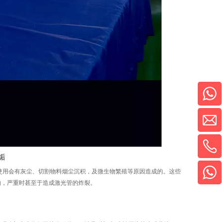
垢
使用会有灰尘、切割物料烟尘沉积，及微生物繁殖等原因造成的。这些
响，严重时甚至于造成激光管的炸裂。