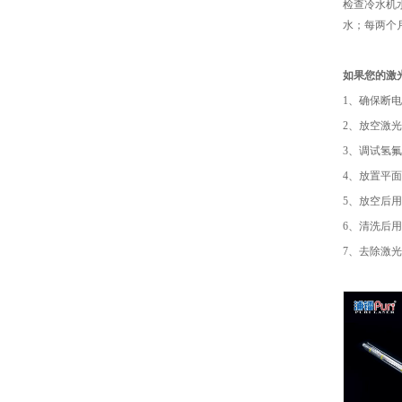
检查冷水机
水；每两个
如果您的激
1、确保断
2、放空激
3、调试氢
4、放置平
5、放空后
6、清洗后
7、去除激