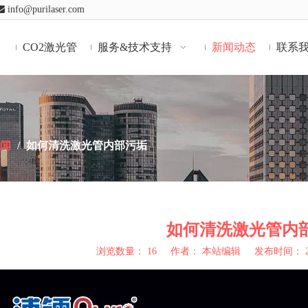

info@purilaser.com
CO2激光管
服务&技术支持
新闻动态
联系
新闻
/
如何清洗激光管内部污垢
如何清洗激光管内
浏览数量：
16
作者： 本站编辑 发布时间： 202
"weibo","qzone","douban","email"]