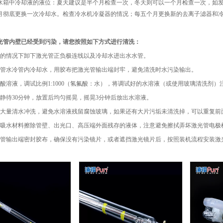
水箱中冷却液的液位：夏天建议是半个月检查一次，冬天则可以一个月检查一次，如发现
月彻底更换一次冷却水。检查冷水机冷凝器的情况；每五个月更换新的去离子滤器和
光管内壁已经受到污染，请您按照如下方式进行清洗：
电的情况下卸下激光管正负极连线以及冷却水进出水水管。
光管水冷管内冷却水，用胶布把激光管输出端封牢，避免清洗时水污染输出。
氟酸溶液，调试比例1:1000（氢氟酸：水），将调试好的水溶液（或使用玻璃清洗剂
面静待30分钟，放置后均匀摇晃，摇晃3分钟后放出水溶液。
用大量清水冲洗，避免水溶液残留腐蚀玻璃，如果还有大片污垢未清洗掉，可以重复前
用吸水材料擦除管壁、出光口、高压端外面残存的液体，注意避免擦拭弄坏激光管电极
光管输出端密封胶布，确保没有污染镜片，或者遮挡激光镜片后，按照装机流程安装激